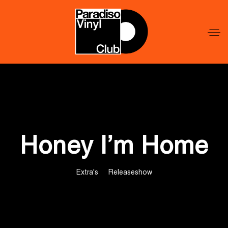
Word
Lid
Word
Lid
Honey I’m Home
Extra's
Releaseshow