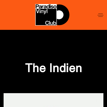
Word
Lid
Word
Lid
The Indien