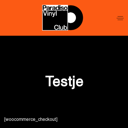
Word
Lid
Word
Lid
Testje
[woocommerce_checkout]