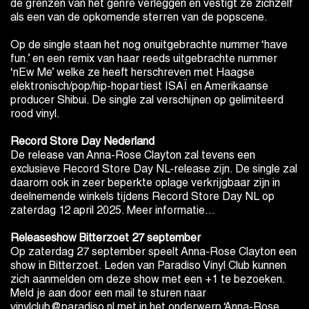
de grenzen van het genre verleggen en vestigt ze zichzelf
als een van de opkomende sterren van de popscene.
Op de single staan het nog onuitgebrachte nummer ‘have
fun.’ en een remix van haar reeds uitgebrachte nummer
‘nEw Me’ welke ze heeft herschreven met Haagse
elektronisch/pop/hip-hopartiest ISAÏ en Amerikaanse
producer Shibui. De single zal verschijnen op gelimiteerd
rood vinyl.
Record Store Day Nederland
De release van Anna-Rose Clayton zal tevens een
exclusieve Record Store Day NL-release zijn. De single zal
daarom ook in zeer beperkte oplage verkrijgbaar zijn in
deelnemende winkels tijdens Record Store Day NL op
zaterdag 12 april 2025.
Meer informatie…
Releaseshow Bitterzoet 27 september
Op zaterdag 27 september speelt Anna-Rose Clayton een
show in Bitterzoet. Leden van Paradiso Vinyl Club kunnen
zich aanmelden om deze show met een +1 te bezoeken.
Meld je aan door een mail te sturen naar
vinylclub@paradiso.nl met in het onderwerp ‘Anna-Rose