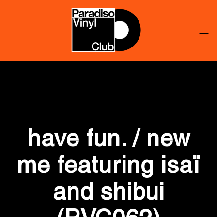
Word
Lid
Word
Lid
have fun. / new
me featuring isaï
and shibui