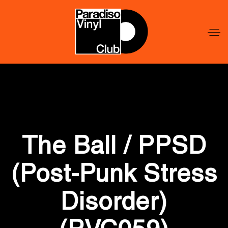
Word
Lid
Word
Lid
The Ball / PPSD
(Post-Punk Stress
Disorder)