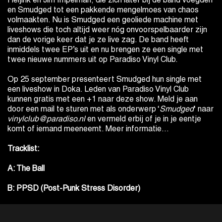
Heijink en Jim Impelman, die zich later bij de band voegden
en Smudged tot een pakkende mengelmoes van chaos
volmaakten. Nu is Smudged een geoliede machine met
liveshows die toch altijd weer nóg onvoorspelbaarder zijn
dan de vorige keer dat je ze live zag. De band heeft
inmiddels twee EP’s uit en nu brengen ze een single met
twee nieuwe nummers uit op Paradiso Vinyl Club.
Op 25 september presenteert Smudged hun single met
een liveshow in Doka. Leden van Paradiso Vinyl Club
kunnen gratis met een +1 naar deze show. Meld je aan
door een mail te sturen met als onderwerp ‘
Smudged
‘ naar
vinylclub@paradiso.nl
en vermeld erbij of je in je eentje
komt of iemand meeneemt.
Meer informatie…
Tracklist:
A: The Ball
B: PPSD (Post-Punk Stress Disorder)