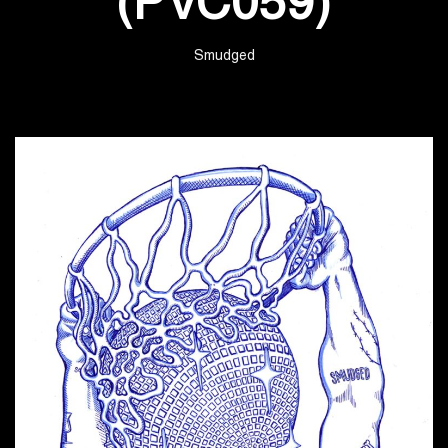
(PVC059)
Smudged