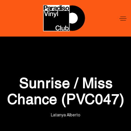
Word
Lid
Word
Lid
Sunrise / Miss
Chance (PVC047)
Latanya Alberto